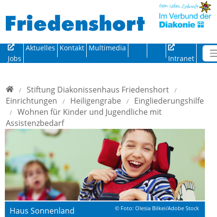
Direkt zur Hauptnavigation springen
Direkt zum Inhalt springen
Aktuelles
Kontakt
Multimedia
Jobs
Intranet
Home
Stiftung Diakonissenhaus Friedenshort
Einrichtungen
Heiligengrabe
Eingliederungshilfe
Wohnen für Kinder und Jugendliche mit
Assistenzbedarf
© Foto: Olesia Bilkei/Adobe Stock
Haus Sonnenland