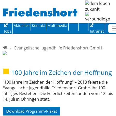
Direkt zur Hauptnavigation springen
Direkt zum Inhalt springen
Aktuelles
Kontakt
Multimedia
Jobs
Intranet
Home
Evangelische Jugendhilfe Friedenshort GmbH
100 Jahre im Zeichen der Hoffnung
"100 Jahre im Zeichen der Hoffnung" – 2013 feierte die
Evangelische Jugendhilfe Friedenshort GmbH ihr 100-
jähriges Bestehen. Die Feierlichkeiten fanden vom 12. bis
14. Juli in Öhringen statt.
Download Programm-Plakat