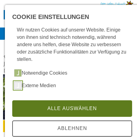
Direkt zur Hauptnavigation springen
Direkt zum Inhalt springen
COOKIE EINSTELLUNGEN
Aktuelles
Wir nutzen Cookies auf unserer Website. Einige
Kontakt
Multimedia
Jobs
Intranet
von ihnen sind technisch notwendig, während
andere uns helfen, diese Website zu verbessern
oder zusätzliche Funktionalitäten zur Verfügung zu
Home
Evangelische Jugendhilfe Friedenshort GmbH
stellen.
Jugendhilfe-Regionen
Region West
Dorsten
Dezentrale Wohngruppen
Notwendige Cookies
Externe Medien
ALLE AUSWÄHLEN
© Foto: Christian Schwier/Fotolia
Dezentrale Wohngruppen
ABLEHNEN