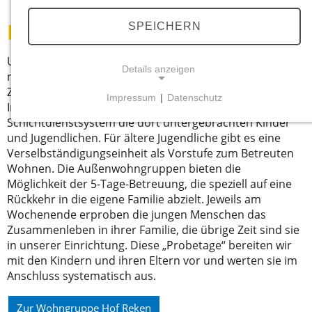
SPEICHERN
Dezentrale Wohngruppen
Unsere vier Außenwohngruppen bieten Platz für jeweils
Details anzeigen
neun Mädchen und Jungen im Alter von 6 bis 18 Jahren.
Zwei Gruppen befinden sich in unmittelbarer Nähe zur
Impressum
|
Datenschutz
Innenstadt. Pädagogische Mitarbeitende betreuen im
NOTWENDIGE COOKIES
Schichtdienstsystem die dort untergebrachten Kinder
Notwendige Cookies ermöglichen
und Jugendlichen. Für ältere Jugendliche gibt es eine
grundlegende Funktionen und sind für die
Verselbständigungseinheit als Vorstufe zum Betreuten
einwandfreie Funktion der Website
Wohnen. Die Außenwohngruppen bieten die
erforderlich.
Möglichkeit der 5-Tage-Betreuung, die speziell auf eine
Rückkehr in die eigene Familie abzielt. Jeweils am
Wochenende erproben die jungen Menschen das
Einverständnis-Cookie
Zusammenleben in ihrer Familie, die übrige Zeit sind sie
in unserer Einrichtung. Diese „Probetage“ bereiten wir
Name:
mit den Kindern und ihren Eltern vor und werten sie im
cookie_consent
Anschluss systematisch aus.
Zweck:
Dieser Cookie speichert die ausgewählten
Zur Wohngruppe Hof Reken