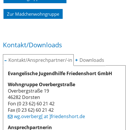
Einverständnis-Optionen des Benutzers
Zur Mädchenwohngruppe
Cookie Laufzeit:
1 Jahr
Kontakt/Downloads
EXTERNE MEDIEN
Um Inhalte von Videoplattformen und Social
Media Plattformen anzeigen zu können,
Kontakt/Ansprechpartner/-in
Downloads
werden von diesen externen Medien Cookies
Evangelische Jugendhilfe Friedenshort GmbH
gesetzt.
Wohngruppe Overbergstraße
YouTube
Overbergstraße 19
46282 Dorsten
Fon (0 23 62) 60 21 42
Fax (0 23 62) 60 21 42
wg.overberg[ at ]friedenshort.de
Ansprechpartnerin