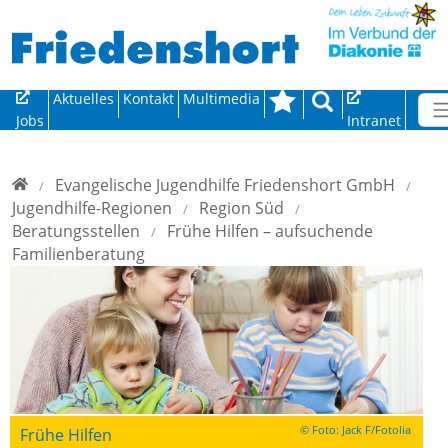
Direkt zur Hauptnavigation springen
Direkt zum Inhalt springen
Aktuelles
Kontakt
Multimedia
Jobs
Intranet
Home
Evangelische Jugendhilfe Friedenshort GmbH
Jugendhilfe-Regionen
Region Süd
Beratungsstellen
Frühe Hilfen – aufsuchende
Familienberatung
© Foto: Jack F/Fotolia
Frühe Hilfen