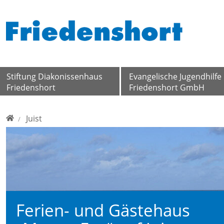
Direkt zur Hauptnavigation springen
Direkt zum Inhalt springen
Stiftung Diakonissenhaus
Evangelische Jugendhilfe
Friedenshort
Friedenshort GmbH
Home
Juist
Ferien- und Gästehaus