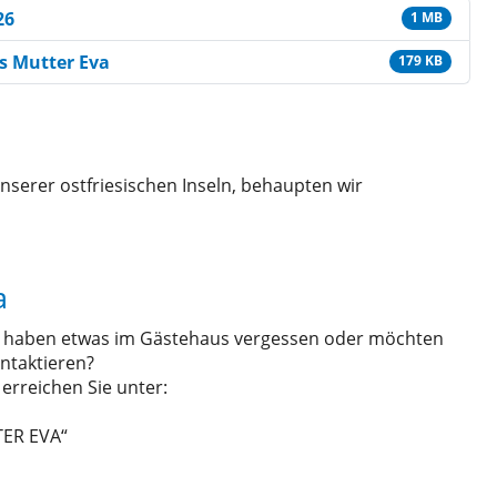
26
1 MB
s Mutter Eva
179 KB
a
ie haben etwas im Gästehaus vergessen oder möchten
ntaktieren?
 erreichen Sie unter:
TER EVA“