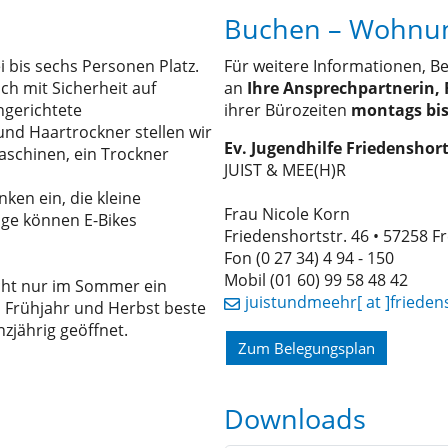
Buchen – Wohnun
 bis sechs Personen Platz.
Für weitere Informationen, B
ch mit Sicherheit auf
an
Ihre Ansprechpartnerin, 
ngerichtete
ihrer Bürozeiten
montags bis 
nd Haartrockner stellen wir
Ev. Jugendhilfe Friedensho
aschinen, ein Trockner
JUIST & MEE(H)R
ken ein, die kleine
Frau Nicole Korn
üge können E-Bikes
Friedenshortstr. 46 • 57258 
Fon (0 27 34) 4 94 - 150
Mobil (01 60) 99 58 48 42
icht nur im Sommer ein
juistundmeehr[ at ]frieden
m Frühjahr und Herbst beste
zjährig geöffnet.
Zum Belegungsplan
Downloads