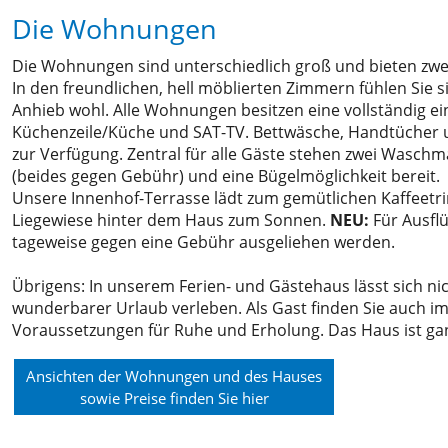
Die Wohnungen
Die Wohnungen sind unterschiedlich groß und bieten zwei
In den freundlichen, hell möblierten Zimmern fühlen Sie si
Anhieb wohl. Alle Wohnungen besitzen eine vollständig ei
Küchenzeile/Küche und SAT-TV. Bettwäsche, Handtücher u
zur Verfügung. Zentral für alle Gäste stehen zwei Waschm
(beides gegen Gebühr) und eine Bügelmöglichkeit bereit.
Unsere Innenhof-Terrasse lädt zum gemütlichen Kaffeetrin
Liegewiese hinter dem Haus zum Sonnen.
NEU:
Für Ausfl
tageweise gegen eine Gebühr ausgeliehen werden.
Übrigens: In unserem Ferien- und Gästehaus lässt sich n
wunderbarer Urlaub verleben. Als Gast finden Sie auch i
Voraussetzungen für Ruhe und Erholung. Das Haus ist gan
Ansichten der Wohnungen und des Hauses
sowie Preise finden Sie hier