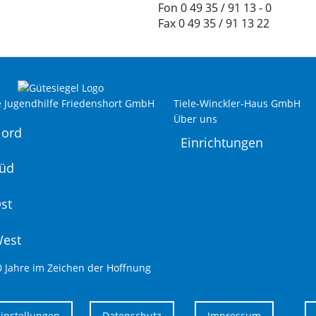
Fon 0 49 35 / 91 13 - 0
Fax 0 49 35 / 91 13 22
e Jugendhilfe Friedenshort GmbH
Tiele-Winckler-Haus GmbH
Über uns
Nord
Einrichtungen
Süd
st
West
0 Jahre im Zeichen der Hoffnung
Einstellungen
Datenschutz
Impressum