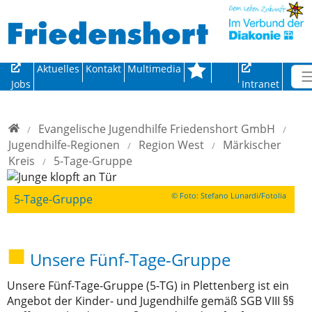
Direkt zur Hauptnavigation springen
Direkt zum Inhalt springen
Aktuelles
Kontakt
Multimedia
Jobs
Intranet
Home
Evangelische Jugendhilfe Friedenshort GmbH
Jugendhilfe-Regionen
Region West
Märkischer
Kreis
5-Tage-Gruppe
© Foto: Stefano Lunardi/Fotolia
5-Tage-Gruppe
Unsere Fünf-Tage-Gruppe
Unsere Fünf-Tage-Gruppe (5-TG) in Plettenberg ist ein
Angebot der Kinder- und Jugendhilfe gemäß SGB VIII §§