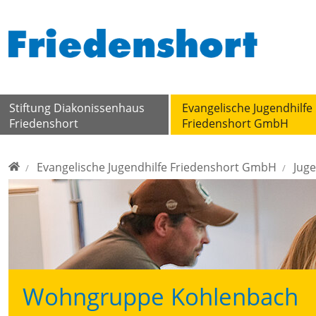
Direkt zur Hauptnavigation springen
Direkt zum Inhalt springen
Stiftung Diakonissenhaus
Evangelische Jugendhilfe
Friedenshort
Friedenshort GmbH
Home
Evangelische Jugendhilfe Friedenshort GmbH
Juge
Wohngruppe Kohlenbach