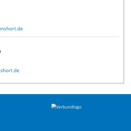
denshort.de
n
nshort.de