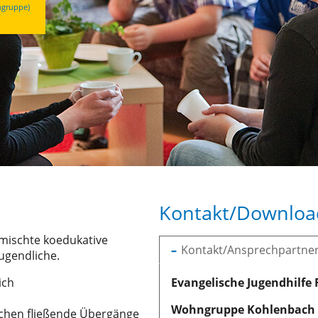
ngruppe)
Kontakt/Downloa
emischte koedukative
Kontakt/Ansprechpartner
ugendliche.
ich
Evangelische Jugendhilfe
Wohngruppe Kohlenbach
ichen fließende Übergänge