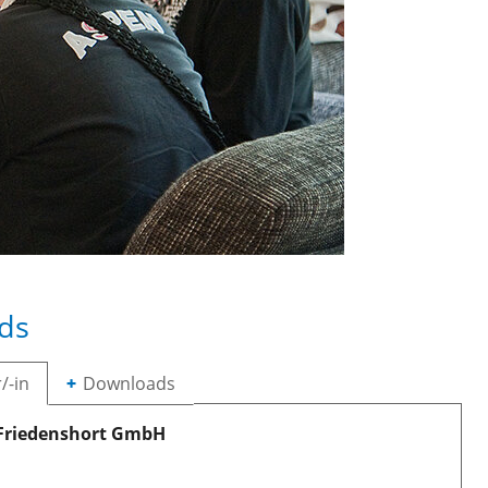
ds
/-in
Downloads
 Friedenshort GmbH