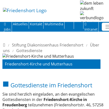
Direkt zur Hauptnavigation springen
Direkt zum Inhalt springen
Aktuelles
Kontakt
Multimedia
Jobs
Intranet
Home
Stiftung Diakonissenhaus Friedenshort
Über
uns
Gottesdienste
Friedenshort-Kirche und Mutterhaus
Gottesdienste im Friedenshort
Sie sind herzlich eingeladen, an den evangelischen
Gottesdiensten in der
Friedenshort-Kirche in
Freudenberg
teilzunehmen (Friedenshortstr. 46, 57258