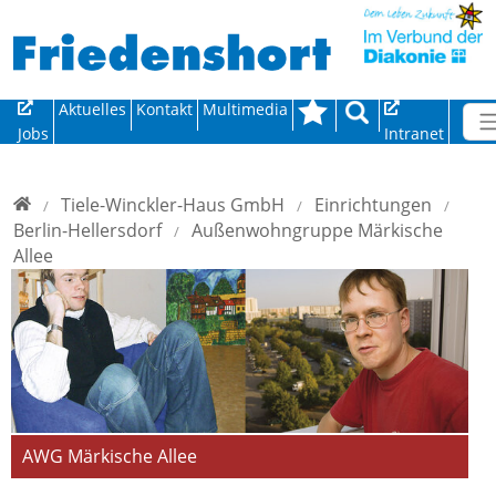
Direkt zur Hauptnavigation springen
Direkt zum Inhalt springen
Aktuelles
Kontakt
Multimedia
Jobs
Intranet
Home
Tiele-Winckler-Haus GmbH
Einrichtungen
Berlin-Hellersdorf
Außenwohngruppe Märkische
Allee
AWG Märkische Allee