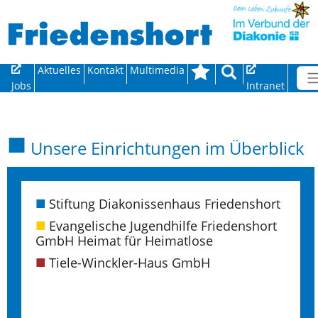
Direkt zur Hauptnavigation springen
Direkt zum Inhalt springen
Aktuelles
Kontakt
Multimedia
Jobs
Intranet
Unsere Einrichtungen im Überblick
Stiftung Diakonissenhaus Friedenshort
Evangelische Jugendhilfe Friedenshort
GmbH Heimat für Heimatlose
Tiele-Winckler-Haus GmbH