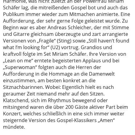
Harmonie, was nicht zuletzt an der Powerfrau Miriam
Schäfer lag, die mitreißenden Gospel bot und auch das
Publikum immer wieder zum Mitmachen animierte. Eine
Aufforderung, der sehr gerne Folge geleistet wurde. Zu
Beginn war es aber Andreas Schleicher, der mit Stimme
und Gitarre gleichsam überzeugte und zart arrangierte
Versionen von „Fragile“ (Sting) sowie „Still haven’t found
what I’m looking for“ (U2) vortrug. Grandios und
kraftvoll folgte im Set Miriam Schäfer. Ihre Version von
„Lean on me“ erntete begeisterten Applaus und bei
„Superwoman“ folgten auch die Herren der
Aufforderung in die Hommage an die Damenwelt
einzustimmen, am besten konkret an die
Sitznachbarinnen. Wobei: Eigentlich hielt es nach
geraumer Zeit niemand mehr auf den Sitzen.
Klatschend, sich im Rhythmus bewegend oder
mitsingend waren die über 200 Gäste aktiver Part beim
Konzert, welches schließlich in eine sich immer weiter
steigernde Version des Gospel-Klassikers „Amen“
mündete.