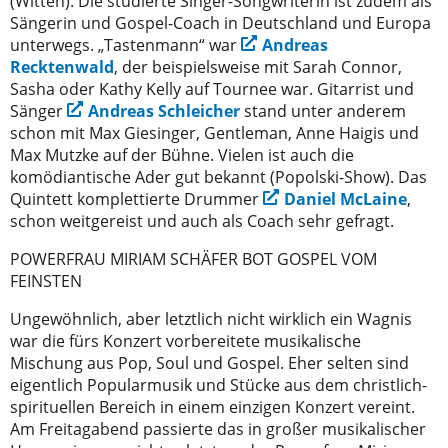
(Witten). Die studierte Singer-Songwriterin ist zudem als
Sängerin und Gospel-Coach in Deutschland und Europa
unterwegs. „Tastenmann“ war
Andreas
Recktenwald
, der beispielsweise mit Sarah Connor,
Sasha oder Kathy Kelly auf Tournee war. Gitarrist und
Sänger
Andreas Schleicher
stand unter anderem
schon mit Max Giesinger, Gentleman, Anne Haigis und
Max Mutzke auf der Bühne. Vielen ist auch die
komödiantische Ader gut bekannt (Popolski-Show). Das
Quintett komplettierte Drummer
Daniel McLaine
,
schon weitgereist und auch als Coach sehr gefragt.
POWERFRAU MIRIAM SCHÄFER BOT GOSPEL VOM
FEINSTEN
Ungewöhnlich, aber letztlich nicht wirklich ein Wagnis
war die fürs Konzert vorbereitete musikalische
Mischung aus Pop, Soul und Gospel. Eher selten sind
eigentlich Popularmusik und Stücke aus dem christlich-
spirituellen Bereich in einem einzigen Konzert vereint.
Am Freitagabend passierte das in großer musikalischer