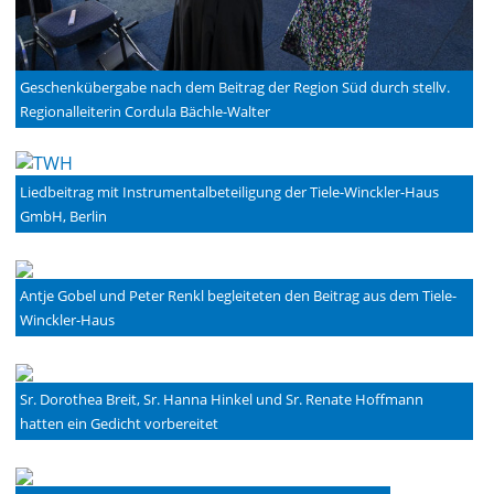
Geschenkübergabe nach dem Beitrag der Region Süd durch stellv.
Regionalleiterin Cordula Bächle-Walter
Liedbeitrag mit Instrumentalbeteiligung der Tiele-Winckler-Haus
GmbH, Berlin
Antje Gobel und Peter Renkl begleiteten den Beitrag aus dem Tiele-
Winckler-Haus
Sr. Dorothea Breit, Sr. Hanna Hinkel und Sr. Renate Hoffmann
hatten ein Gedicht vorbereitet