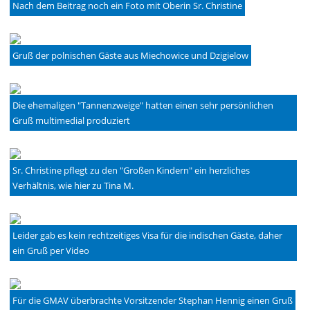
Nach dem Beitrag noch ein Foto mit Oberin Sr. Christine
Gruß der polnischen Gäste aus Miechowice und Dzigielow
Die ehemaligen "Tannenzweige" hatten einen sehr persönlichen
Gruß multimedial produziert
Sr. Christine pflegt zu den "Großen Kindern" ein herzliches
Verhältnis, wie hier zu Tina M.
Leider gab es kein rechtzeitiges Visa für die indischen Gäste, daher
ein Gruß per Video
Für die GMAV überbrachte Vorsitzender Stephan Hennig einen Gruß