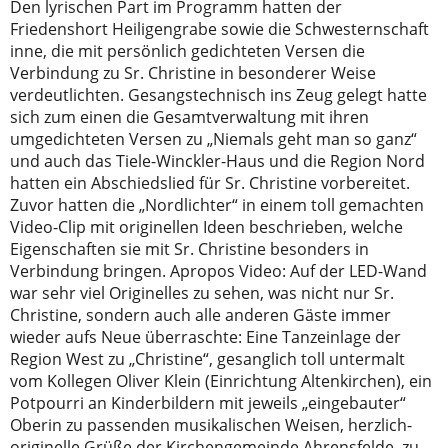
Den lyrischen Part im Programm hatten der
Friedenshort Heiligengrabe sowie die Schwesternschaft
inne, die mit persönlich gedichteten Versen die
Verbindung zu Sr. Christine in besonderer Weise
verdeutlichten. Gesangstechnisch ins Zeug gelegt hatte
sich zum einen die Gesamtverwaltung mit ihren
umgedichteten Versen zu „Niemals geht man so ganz“
und auch das Tiele-Winckler-Haus und die Region Nord
hatten ein Abschiedslied für Sr. Christine vorbereitet.
Zuvor hatten die „Nordlichter“ in einem toll gemachten
Video-Clip mit originellen Ideen beschrieben, welche
Eigenschaften sie mit Sr. Christine besonders in
Verbindung bringen. Apropos Video: Auf der LED-Wand
war sehr viel Originelles zu sehen, was nicht nur Sr.
Christine, sondern auch alle anderen Gäste immer
wieder aufs Neue überraschte: Eine Tanzeinlage der
Region West zu „Christine“, gesanglich toll untermalt
vom Kollegen Oliver Klein (Einrichtung Altenkirchen), ein
Potpourri an Kinderbildern mit jeweils „eingebauter“
Oberin zu passenden musikalischen Weisen, herzlich-
originelle Grüße der Kirchengemeinde Ahrensfelde, zu