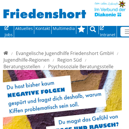
Direkt zur Hauptnavigation springen
Direkt zum Inhalt springen
Aktuelles
Kontakt
Multimedia
Jobs
Intranet
Home
Evangelische Jugendhilfe Friedenshort GmbH
Jugendhilfe-Regionen
Region Süd
Beratungsstellen
Psychosoziale Beratungsstelle