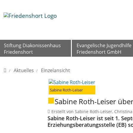
Direkt zur Hauptnavigation springen
Direkt zum Inhalt springen
Stiftung Diakonissenhaus
Evangelische Jugendhilfe
Friedenshort
Friedenshort GmbH
Home
Aktuelles
Einzelansicht
Sabine Roth-Leiser
Sabine Roth-Leiser übe
Erstellt von Sabine Roth-Leiser, Christ
Sabine Roth-Leiser ist seit 1. Se
Erziehungsberatungsstelle (EB) s