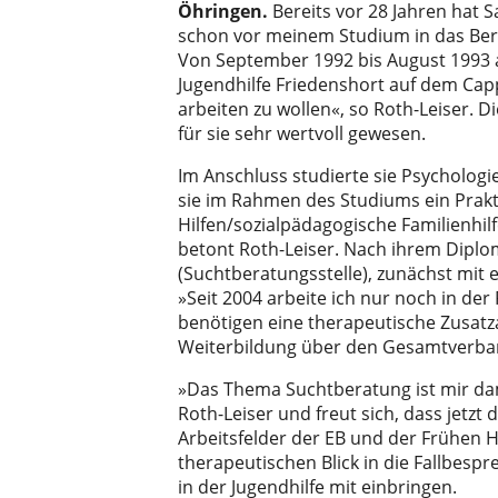
Öhringen.
Bereits vor 28 Jahren hat 
schon vor meinem Studium in das Beruf
Von September 1992 bis August 1993 ab
Jugendhilfe Friedenshort auf dem Capp
arbeiten zu wollen«, so Roth-Leiser.
für sie sehr wertvoll gewesen.
Im Anschluss studierte sie Psycholog
sie im Rahmen des Studiums ein Prak
Hilfen/sozialpädagogische Familienhilf
betont Roth-Leiser. Nach ihrem Diplom
(Suchtberatungsstelle), zunächst mit 
»Seit 2004 arbeite ich nur noch in der
benötigen eine therapeutische Zusatza
Weiterbildung über den Gesamtverband 
»Das Thema Suchtberatung ist mir dama
Roth-Leiser und freut sich, dass jetz
Arbeitsfelder der EB und der Frühen Hi
therapeutischen Blick in die Fallbes
in der Jugendhilfe mit einbringen.