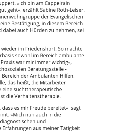
uppert. »Ich bin am Cappelrain
ut geht«, erzählt Sabine Roth-Leiser.
 ­Innenwohngruppe der Evangelischen
 eine Bestätigung, in diesem Bereich
nd dabei auch Hürden zu nehmen, sei
 wieder im Friedenshort. So machte
arbasis sowohl im Bereich ambulante
r Praxis war mir immer wichtig«,
chosozialen Beratungsstelle ­
m Bereich der Ambulanten Hilfen.
e, das heißt, die Mitarbeiter
ie eine suchttherapeutische
st die Verhaltenstherapie.
 dass es mir Freude bereitet«, sagt
mmt. »Mich nun auch in die
n diagnostischen und
e Erfahrungen aus meiner Tätigkeit