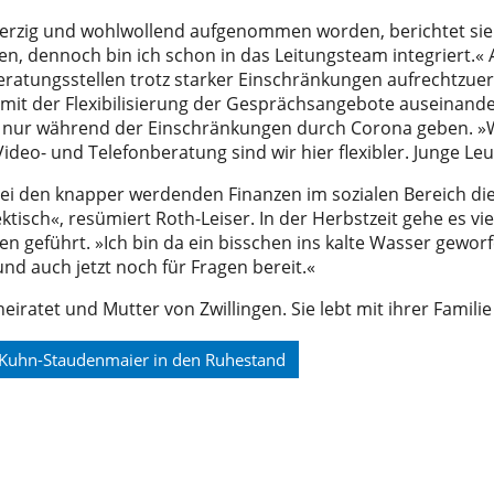
erzig und wohlwollend aufgenommen worden, berichtet sie
den, dennoch bin ich schon in das Leitungsteam integriert.« Ak
ratungsstellen trotz starker Einschränkungen aufrechtzuer
amit der Flexibilisierung der Gesprächsangebote auseinander
ht nur während der Einschränkungen durch Corona geben. »Wi
deo- und Telefonberatung sind wir hier flexibler. Junge Leu
bei den knapper werdenden Finanzen im sozialen Bereich die 
tisch«, resümiert Roth-Leiser. In der Herbstzeit gehe es 
en geführt. »Ich bin da ein bisschen ins kalte Wasser gewo
nd auch jetzt noch für Fragen bereit.«
rheiratet und Mutter von Zwillingen. Sie lebt mit ihrer Famili
 Kuhn-Staudenmaier in den Ruhestand