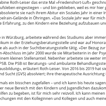
Sabine Roth-Leiser das erste Mal »Friedenshort-Luft« geschn
sleben eingestiegen – und bin geblieben, weil es mir hier g
solvierte sie nach ihrem Abitur ein Soziales Jahr in einer
elrain-Gelände in Öhringen. »Das Soziale Jahr war für mich
 Die Erfahrung, zu den Kindern eine Beziehung aufzubauen u
ie in Würzburg, arbeitete während des Studiums aber immer
tikum in der Erziehungsberatungsstelle und war auf Honor
e als auch in der Suchtberatungsstelle tätig. »Der Bezug zu
-Abschluss im Jahr 2000 wurde sie Mitarbeiterin in der Psy
einem kleinen Stellenanteil. Nebenher arbeitete sie weiter i
 PSB. Die PSB ist Beratungs- und ambulante Behandlungsstell
usbildung«, erläutert Roth-Leiser. Von 2016 bis 2019 hat s
Sucht (GVS) absolviert; ihre therapeutische Ausrichtung i
ls ein bisschen zugefallen – und ich kann bis heute sagen,
t der neue Bereich mit den Kindern und Jugendlichen dazuko
lfen zu begeben, ist für mich sehr reizvoll. Ich kann meine
prechungen mit den Kolleginnen und Kollegen und auch mein