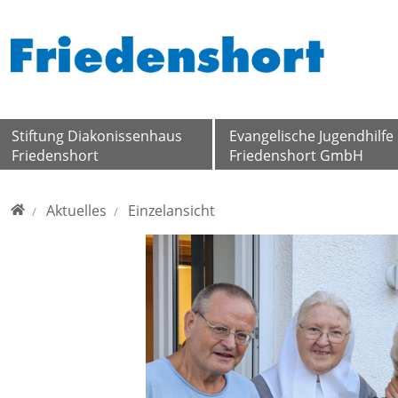
Direkt zur Hauptnavigation springen
Direkt zum Inhalt springen
Stiftung Diakonissenhaus
Evangelische Jugendhilfe
Friedenshort
Friedenshort GmbH
Home
Aktuelles
Einzelansicht