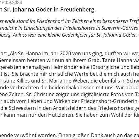
16.09.2024
 Sr. Johanna Göder in Freudenberg.
henende stand im Friedenshort im Zeichen eines besonderen Tre
endliche in Einrichtungen des Friedenshortes in Schwerin-Görri
berg. Anlass war eine kleine Gedenkfeier für Sr. Johanna Göder, 
az: „Als Sr. Hanna im Jahr 2020 von uns ging, durften wir 
. Gemeinsam beteten wir nun an ihrem Grab. Tante Hanna war
gereisten ehemaligen Heimkinder eine fürsorgliche und lie
ist. Sie brachte mir christliche Werte bei, die mich auch 
stine Killies und Sr. Marianne Weber, die ebenfalls in Sch
nde verbrachten die beiden Diakonissen mit uns. Wir plaud
e Zeiten. Sr. Christine zeigte uns digitalisierte Fotos von
ir auch vom Leben und Wirken der Friedenshort-Gründerin M
ie Schwestern in den Arbeitsfeldern des Friedenshortes gel
vor kann man nur den Hut ziehen. Sie haben zum Wohl der Ki
enende verwöhnt worden. Einen großen Dank auch an das g