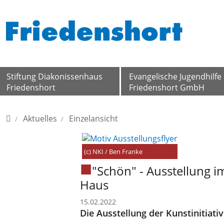
Direkt zur Hauptnavigation springen
Direkt zum Inhalt springen
Stiftung Diakonissenhaus
Evangelische Jugendhilfe
Friedenshort
Friedenshort GmbH
Home
Aktuelles
Einzelansicht
(c) NKI / Ben Franke
"Schön" - Ausstellung i
Haus
15.02.2022
Die Ausstellung der Kunstinitiati