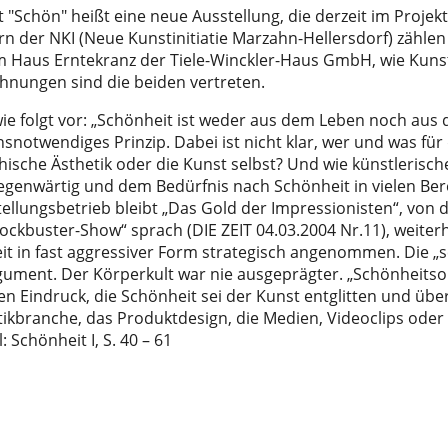
"Schön" heißt eine neue Ausstellung, die derzeit im Projek
rn der NKI (Neue Kunstinitiatie Marzahn-Hellersdorf) zählen
 Haus Erntekranz der Tiele-Winckler-Haus GmbH, wie Kuns
chnungen sind die beiden vertreten.
 wie folgt vor: „Schönheit ist weder aus dem Leben noch aus
ensnotwendiges Prinzip. Dabei ist nicht klar, wer und was für 
ophische Ästhetik oder die Kunst selbst? Und wie künstleris
llgegenwärtig und dem Bedürfnis nach Schönheit in vielen Be
tellungsbetrieb bleibt „Das Gold der Impressionisten“, von
ockbuster-Show“ sprach (DIE ZEIT 04.03.2004 Nr.11), weiterh
eit in fast aggressiver Form strategisch angenommen. Die „
gument. Der Körperkult war nie ausgeprägter. „Schönheits
en Eindruck, die Schönheit sei der Kunst entglitten und üb
kbranche, das Produktdesign, die Medien, Videoclips oder d
: Schönheit I, S. 40 – 61