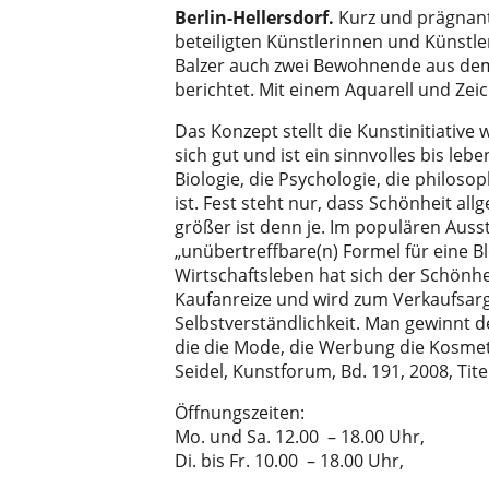
Berlin-Hellersdorf.
Kurz und prägnant 
beteiligten Künstlerinnen und Künstle
Balzer auch zwei Bewohnende aus dem
berichtet. Mit einem Aquarell und Zei
Das Konzept stellt die Kunstinitiative
sich gut und ist ein sinnvolles bis leb
Biologie, die Psychologie, die philos
ist. Fest steht nur, dass Schönheit a
größer ist denn je. Im populären Auss
„unübertreffbare(n) Formel für eine Bl
Wirtschaftsleben hat sich der Schönh
Kaufanreize und wird zum Verkaufsar
Selbstverständlichkeit. Man gewinnt d
die die Mode, die Werbung die Kosmeti
Seidel, Kunstforum, Bd. 191, 2008, Titel
Öffnungszeiten:
Mo. und Sa. 12.00 – 18.00 Uhr,
Di. bis Fr. 10.00 – 18.00 Uhr,