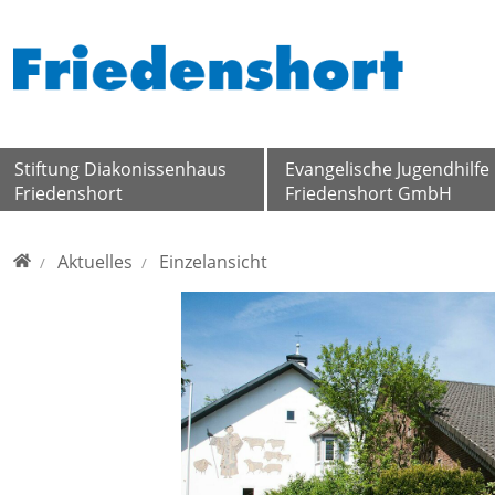
Direkt zur Hauptnavigation springen
Direkt zum Inhalt springen
Stiftung Diakonissenhaus
Evangelische Jugendhilfe
Friedenshort
Friedenshort GmbH
Home
Aktuelles
Einzelansicht