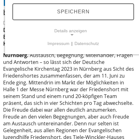
Kreativer Austausch und
berührende Begegnungen
SPEICHERN
Erstellt von Henning Siebel |
14.06.2023
Der Friedenshort zieht ein positives Fazit seiner
Details anzeigen
Beteiligung beim Deutschen Evangelischen
Kirchentag in Nürnberg.
Impressum
|
Datenschutz
NOTWENDIGE COOKIES
Nürnberg.
Austausch, Begegnung, Miteinander, Fragen
Notwendige Cookies ermöglichen
und Antworten – so lässt sich der Deutsche
grundlegende Funktionen und sind für die
Evangelische Kirchentag 2023 in Nürnberg aus Sicht des
einwandfreie Funktion der Website
Friedenshortes zusammenfassen, der am 11. Juni zu
erforderlich.
Ende ging. Mittendrin im Markt der Möglichkeiten in
Halle 1 der Messe Nürnberg war der Friedenshort mit
seinem Stand und einem rund 20-köpfigen Team
Einverständnis-Cookie
präsent, das sich in vier Schichten pro Tag abwechselte.
Die Freude dabei war allen deutlich anzumerken.
Name:
Freude an den vielen Begegnungen, aber auch Freude
cookie_consent
am Austausch untereinander. Denn nur selten ist
Zweck:
Gelegenheit, aus allen Regionen der Evangelischen
Dieser Cookie speichert die ausgewählten
Jugendhilfe Friedenshort, des Tiele-Winckler-Hauses