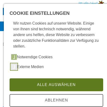
Direkt zur Hauptnavigation springen
Direkt zum Inhalt springen
COOKIE EINSTELLUNGEN
Aktuelles
Wir nutzen Cookies auf unserer Website. Einige
Kontakt
Multimedia
Jobs
Intranet
von ihnen sind technisch notwendig, während
andere uns helfen, diese Website zu verbessern
oder zusätzliche Funktionalitäten zur Verfügung zu
Home
Aktuelles
Einzelansicht
stellen.
Notwendige Cookies
Externe Medien
ALLE AUSWÄHLEN
ABLEHNEN