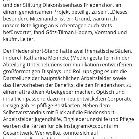
Einverständnis-Optionen des Benutzers
und der Stiftung Diakonissenhaus Friedenshort an
einem gemeinsamen Projekt beteiligt zu sein. „Dieses
Cookie Laufzeit:
besondere Miteinander ist ein Grund, warum ich
1 Jahr
unsere Beteiligung an Kirchentagen auch stets
befürworte“, fand Götz-Tilman Hadem, Vorstand und
kaufm. Leiter.
EXTERNE MEDIEN
Der Friedenshort-Stand hatte zwei thematische Säulen.
Um Inhalte von Videoplattformen und Social
In durch Katharina Menneke (Mediengestalterin in der
Media Plattformen anzeigen zu können,
Abteilung Unternehmenskommunikation) entworfenen
werden von diesen externen Medien Cookies
großformatigen Displays und Roll-ups ging es um die
Darstellung der hauptsächlichen Arbeitsfelder sowie
gesetzt.
das Hervorheben der Benefits, die den Friedenshort zu
einem attraktiven Arbeitgeber machen. Optisch und
YouTube
inhaltlich passend dazu im neu entwickelten Corporate
Design gab es pfiffige Postkarten. Neben dem
Selbstverständnis mit Blick auf die Friedenshort-
Arbeitsfelder Jugendhilfe, Eingliederungshilfe und Pflege
warben die Karten für die Instagram-Accounts im
Gesamtwerk. Wer wollte, konnte sich auf