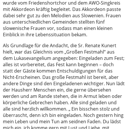
wurde vom Friedenshortchor und dem AWO-Singkreis
mit Akkordeon kräftig begleitet. Das Akkordeon passte
dabei sehr gut zu den Melodien aus Slowenien. Frauen
aus unterschiedlichen Gemeinden stellten fünf
slowenische Frauen vor, sodass man einen kleinen
Einblick in ihre Lebenssituation bekam.
Als Grundlage für die Andacht, die Sr. Renate Kunert
hielt, war das Gleichnis vom „Großen Festmahl“ aus
dem Lukasevangelium angegeben: Eingeladen zum Fest;
alles ist vorbereitet, das Fest kann beginnen – doch
statt der Gäste kommen Entschuldigungen für das
Nicht-Erscheinen. Das große Festmahl ist bereit, aber
andere Dinge sind den Eingeladenen wichtiger. Nun lädt
der Hausherr Menschen ein, die gerne übersehen
werden und am Rande stehen, die in Armut leben oder
körperliche Gebrechen haben. Alle sind geladen und
alle sind herzlich willkommen. „ Ein bisschen stolz und
überrascht, denn ich bin eingeladen. Noch gestern hing
mein Leben und mein Tun am seidnen Faden. Du lädst
mich ein, ich komme gern mit Lust und Liebe, mit