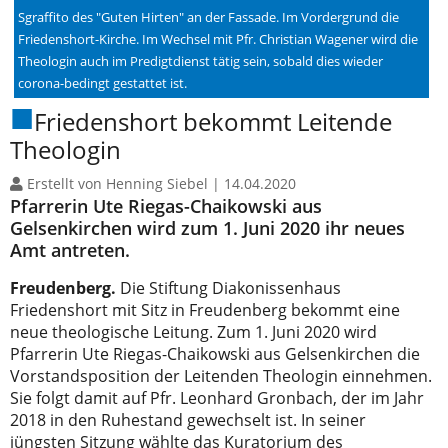
Sgraffito des "Guten Hirten" an der Fassade. Im Vordergrund die
Friedenshort-Kirche. Im Wechsel mit Pfr. Christian Wagener wird die
Theologin auch im Predigtdienst tätig sein, sobald dies wieder
corona-bedingt gestattet ist.
Friedenshort bekommt Leitende
Theologin
Erstellt von Henning Siebel |
14.04.2020
Pfarrerin Ute Riegas-Chaikowski aus
Gelsenkirchen wird zum 1. Juni 2020 ihr neues
Amt antreten.
Freudenberg.
Die Stiftung Diakonissenhaus
Friedenshort mit Sitz in Freudenberg bekommt eine
neue theologische Leitung. Zum 1. Juni 2020 wird
Pfarrerin Ute Riegas-Chaikowski aus Gelsenkirchen die
Vorstandsposition der Leitenden Theologin einnehmen.
Sie folgt damit auf Pfr. Leonhard Gronbach, der im Jahr
2018 in den Ruhestand gewechselt ist. In seiner
jüngsten Sitzung wählte das Kuratorium des