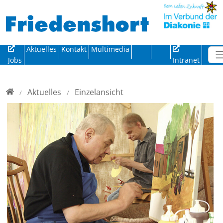
Direkt zur Hauptnavigation springen
Direkt zum Inhalt springen
Aktuelles
Kontakt
Multimedia
Jobs
Intranet
Home
Aktuelles
Einzelansicht