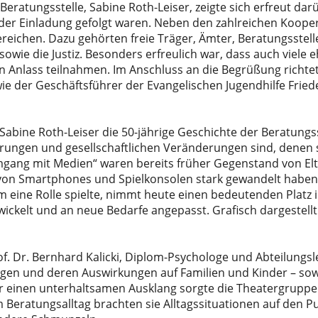
Beratungsstelle, Sabine Roth-Leiser, zeigte sich erfreut darü
der Einladung gefolgt waren. Neben den zahlreichen Koope
reichen. Dazu gehörten freie Träger, Ämter, Beratungsstel
wie die Justiz. Besonders erfreulich war, dass auch viele 
 Anlass teilnahmen. Im Anschluss an die Begrüßung richtet
ie der Geschäftsführer der Evangelischen Jugendhilfe Frie
 Sabine Roth-Leiser die 50-jährige Geschichte der Beratung
rderungen und gesellschaftlichen Veränderungen sind, denen 
Umgang mit Medien“ waren bereits früher Gegenstand von El
on Smartphones und Spielkonsolen stark gewandelt haben
 eine Rolle spielte, nimmt heute einen bedeutenden Platz i
twickelt und an neue Bedarfe angepasst. Grafisch dargestel
f. Dr. Bernhard Kalicki, Diplom-Psychologe und Abteilungsl
ngen und deren Auswirkungen auf Familien und Kinder – so
r einen unterhaltsamen Ausklang sorgte die Theatergruppe „
 Beratungsalltag brachten sie Alltagssituationen auf den 