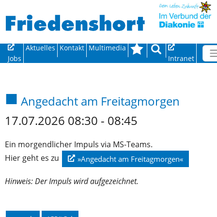
Direkt zur Hauptnavigation springen
Direkt zum Inhalt springen
Aktuelles
Kontakt
Multimedia
Jobs
Intranet
Angedacht am Freitagmorgen
17.07.2026 08:30 - 08:45
Ein morgendlicher Impuls via MS-Teams.
Hier geht es zu
»Angedacht am Freitagmorgen«
Hinweis: Der Impuls wird aufgezeichnet.