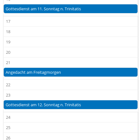
Einverständnis-Optionen des Benutzers
Gottesdienst am 11. Sonntag n. Trinitatis
Cookie Laufzeit:
17
1 Jahr
18
19
EXTERNE MEDIEN
20
Um Inhalte von Videoplattformen und Social
21
Media Plattformen anzeigen zu können,
werden von diesen externen Medien Cookies
Angedacht am Freitagmorgen
gesetzt.
22
YouTube
23
Gottesdienst am 12. Sonntag n. Trinitatis
24
25
26