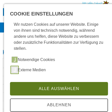
Direkt zur Hauptnavigation springen
Direkt zum Inhalt springen
COOKIE EINSTELLUNGEN
Aktuelles
Wir nutzen Cookies auf unserer Website. Einige
Kontakt
Multimedia
Jobs
Intranet
von ihnen sind technisch notwendig, während
andere uns helfen, diese Website zu verbessern
oder zusätzliche Funktionalitäten zur Verfügung zu
stellen.
Kalender
Notwendige Cookies
August 2026
Externe Medien
01
02
03
ALLE AUSWÄHLEN
04
05
ABLEHNEN