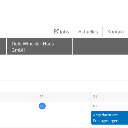
Jobs
Aktuelles
Kontakt
Tiele-Winckler-Haus
GmbH
30
31
06
07
Angedacht am
Freitagmorgen