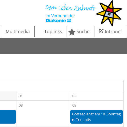
Multimedia
Toplinks
Suche
Intranet
01
02
08
09
Gottesdienst am 10. Sonntag
n. Trinitatis