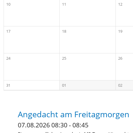
10
11
12
17
18
19
24
25
26
31
01
02
Angedacht am Freitagmorgen
07.08.2026 08:30 - 08:45